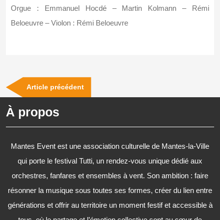
Orgue : Emmanuel Hocdé – Martin Kolmann – Rémi
Beloeuvre – Violon : Rémi Beloeuvre
Navigation
Previous
Article précédent
de
Post
À propos
l’article
Mantes Event est une association culturelle de Mantes-la-Ville
qui porte le festival Tutti, un rendez-vous unique dédié aux
orchestres, fanfares et ensembles à vent. Son ambition : faire
résonner la musique sous toutes ses formes, créer du lien entre
générations et offrir au territoire un moment festif et accessible à
tous, où le partage et l’émotion collective sont au cœur de