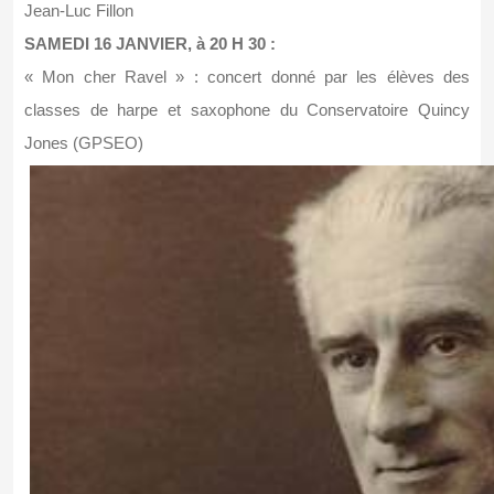
Jean-Luc Fillon
SAMEDI 16 JANVIER, à 20 H 30 :
« Mon cher Ravel » : concert donné par les élèves des
classes de harpe et saxophone du Conservatoire Quincy
Jones (GPSEO)