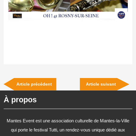
Navigation
Previous
Next
Article précédent
Article suivant
de
Post
Post
À propos
l’article
Mantes Event est une association culturelle de Mantes-la-Ville
qui porte le festival Tutti, un rendez-vous unique dédié aux