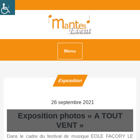
Skip
Facebook
Instagram
to
content
Menu
Exposition
Category
26
26 septembre 2021
septembre
Exposition photos « A TOUT
2021
VENT »
Dans le cadre du festival de musique EOLE FACORY LE