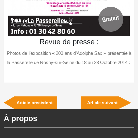
Revue de presse :
Photos de l’exposition « 200 ans d’Adolphe Sax » présentée à
la Passerelle de Rosny-sur-Seine du 18 au 23 Octobre 2014 :
Navigation
Previous
Next
Article précédent
Article suivant
de
Post
Post
À propos
l’article