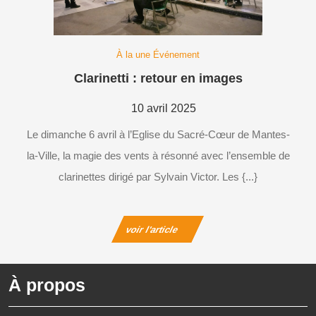
À la une Événement
Clarinetti
Clarinetti : retour en images
:
retour
10
10 avril 2025
en
avril
Le dimanche 6 avril à l’Eglise du Sacré-Cœur de Mantes-
images
2025
la-Ville, la magie des vents à résonné avec l’ensemble de
clarinettes dirigé par Sylvain Victor. Les {...}
voir
voir l'article
l'article
À propos