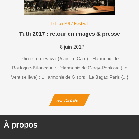
Édition 2017 Festival
Tutti
Tutti 2017 : retour en images & presse
2017
:
8
8 juin 2017
retour
juin
Photos du festival (Alain Le Cam) L’Harmonie de
en
2017
images
Boulogne-Billancourt : L’Harmonie de Cergy-Pontoise (Le
&
Vent se lève) : L’Harmonie de Gisors : Le Bagad Paris {...}
presse
voir
voir l'article
l'article
À propos